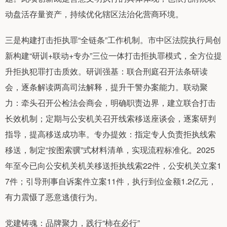
动盘活存量资产，持续优化辖区法治化营商环境。
三是构建打击拒执罪“全链条”工作机制。市中区法院执行局创
新构建“研训+联动+专办”三位一体打击拒执罪模式，全方位提
升拒执犯罪打击质效。研训强基：联合刑庭召开法条研读
会，逐条解读两高司法解释，提升干警办案能力。联动聚
力：牵头召开公检法会商会，明确职责边界，建立联合打击
长效机制；定期与公安机关召开线索移送座谈会，逐案研判
指导，提高移送成功率。专办提效：指定专人负责拒执线索
移送，制定“按图索骥”式材料清单，实现流程标准化。2025
年至今已向公安机关机关移送拒执线索22件，公安机关立案1
7件；引导刑事自诉案件立案11件，执行到位金额1.2亿元，
有力震慑了恶意逃债行为。
党建铸魂：品牌聚力，践行“柿在必行”