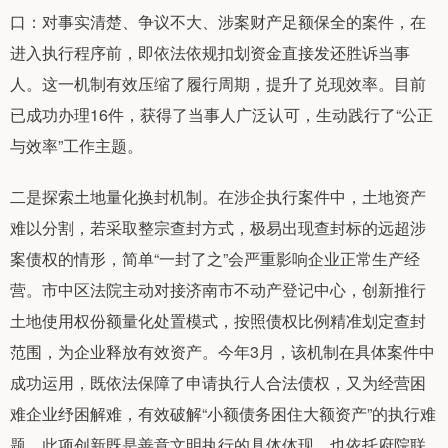
口：对事实清楚、争议不大、涉案财产足额保全的案件，在
进入执行程序前，即依法依规扣划资金直接发还胜诉当事
人。这一机制有效压缩了履行周期，提升了兑现效率。目前
已成功办理16件，获得了当事人广泛认可，生动践行了“公正
与效率”工作主题。
二是探索土地量化换封机制。在涉企执行案件中，土地资产
难以分割，若采取整宗查封方式，极易出现查封标的远超涉
案债权的情形，简单“一封了之”会严重影响企业正常生产经
营。市中区法院主动对接济南市不动产登记中心，创新推行
土地使用权份额量化处置模式，按照债权比例精准划定查封
范围，为企业释放有效资产。今年3月，该机制在具体案件中
成功运用，既依法保障了申请执行人合法债权，又为经营困
难企业纾困解难，有效破解“小额债务困住大额资产”的执行难
题。此项创新既是善意文明执行的具体体现，也依托府院联