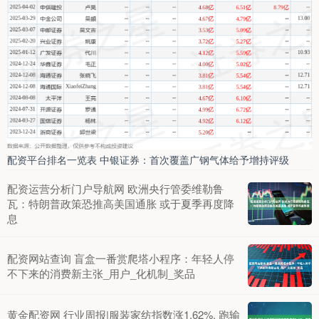
配资平台排名一览表 中银证券：首次覆盖广钢气体给予增持评级
配资运营分析门户导航网 欧洲央行管委维勒鲁
瓦：特朗普政策恐推高美国通胀 或于夏季再度降
息
配资网站查询 盲盒一番赏爬塔小程序：年轻人停
不下来的消费新主张_用户_化机制_奖品
黄金配资网 行业周报|服装家纺指数涨1.62%, 跑输