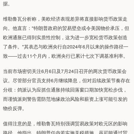
据。
维勒鲁瓦分析称，美欧经济表现差异将直接影响货币政策走
向。他直言："特朗普政府的贸易壁垒或令美国物价承压，但
欧洲通胀已得到实质性控制，这为进一步宽松货币政策创造
了条件。"其表态与欧洲央行自2024年6月以来的操作路径一
致——过去11个月内，欧洲央行已累计七次下调基准利率。
当前市场密切关注6月6日及7月24日召开的两次货币政策会
议。尽管部分官员支持6月继续降息，但对后续政策节奏存在
分歧：鸽派认为应抓住通胀持续回落窗口期加快宽松步伐，
而谨慎派则警告需防范地缘政治风险和薪资上涨可能引发的
物价反弹。
值得注意的是，维勒鲁瓦特别强调贸易政策对欧元区的影响
路径。他指出，特朗普任内若实施关税措施，虽可能通过贸