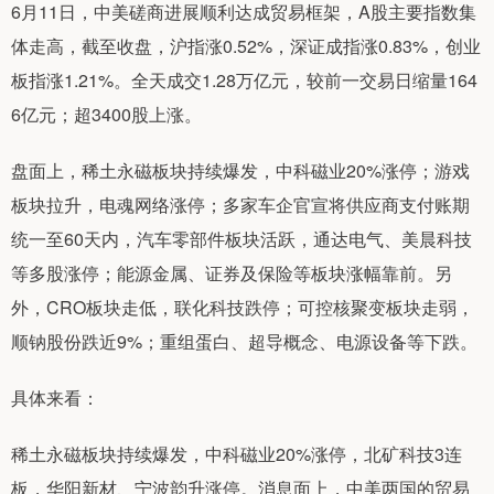
6月11日，中美磋商进展顺利达成贸易框架，A股主要指数集
体走高，截至收盘，沪指涨0.52%，深证成指涨0.83%，创业
板指涨1.21%。全天成交1.28万亿元，较前一交易日缩量164
6亿元；超3400股上涨。
盘面上，稀土永磁板块持续爆发，中科磁业20%涨停；游戏
板块拉升，电魂网络涨停；多家车企官宣将供应商支付账期
统一至60天内，汽车零部件板块活跃，通达电气、美晨科技
等多股涨停；能源金属、证券及保险等板块涨幅靠前。另
外，CRO板块走低，联化科技跌停；可控核聚变板块走弱，
顺钠股份跌近9%；重组蛋白、超导概念、电源设备等下跌。
具体来看：
稀土永磁板块持续爆发，中科磁业20%涨停，北矿科技3连
板，华阳新材、宁波韵升涨停。消息面上，中美两国的贸易