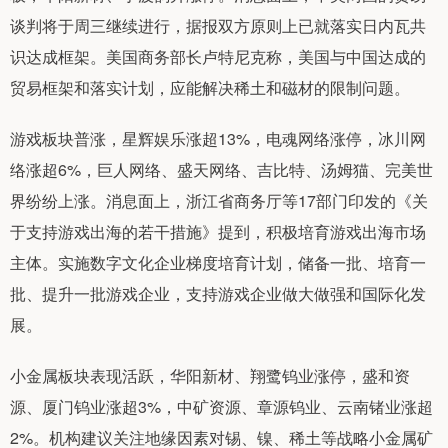
谈判将于周三继续进行，据报双方原则上已就落实日内瓦共
识达成框架。美国商务部长卢特尼克称，美国与中国达成的
贸易框架和落实计划，应能解决稀土和磁材的限制问题。
游戏板块普涨，星辉娱乐涨超13%，电魂网络涨停，冰川网
络涨超6%，巨人网络、盛天网络、吉比特、汤姆猫、完美世
界纷纷上涨。消息面上，浙江省商务厅等17部门印发的《关
于支持游戏出海的若干措施》提到，积极培育游戏出海市场
主体。实施数字文化企业梯度培育计划，储备一批、培育一
批、提升一批游戏企业，支持游戏企业做大做强和国际化发
展。
小金属板块表现活跃，华阳新材、翔鹭钨业涨停，盛和资
源、厦门钨业涨超3%，中矿资源、章源钨业、云南锗业涨超
2%。机构建议关注地缘因素对锡、镍、稀土等战略小金属矿