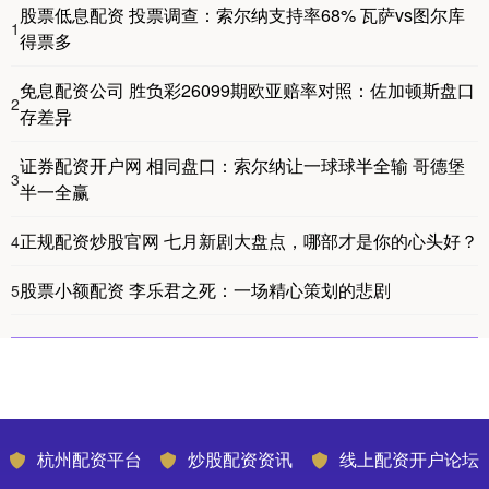
股票低息配资 投票调查：索尔纳支持率68% 瓦萨vs图尔库
1
得票多
免息配资公司 胜负彩26099期欧亚赔率对照：佐加顿斯盘口
2
存差异
证券配资开户网 相同盘口：索尔纳让一球球半全输 哥德堡
3
半一全赢
正规配资炒股官网 七月新剧大盘点，哪部才是你的心头好？
4
股票小额配资 李乐君之死：一场精心策划的悲剧
5
杭州配资平台
炒股配资资讯
线上配资开户论坛